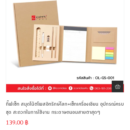
กิ๊ฟเซ็ท สมุดโน้ตโพสอิทรักษ์โลก+เซ็ทเครื่องเขียน อุปกรณ์ครบ
ชุด สะดวกในการใช้งาน กระดาษถนอมสายตาสุดๆ
139.00
฿
ขั้นต่ำ
300 ชิ้น