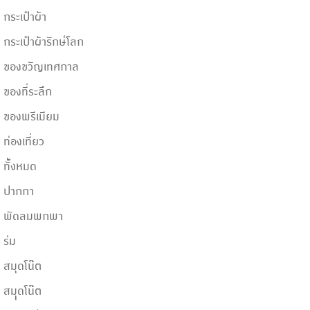
กระเป๋าผ้า
กระเป๋าผ้ารักษ์โลก
ของขวัญเทศกาล
ของที่ระลึก
ของพรีเมียม
ท่องเที่ยว
ทั้้งหมด
ปากกา
พัดลมพกพา
ร่ม
สมุดโน๊ต
สมุุดโน๊ต