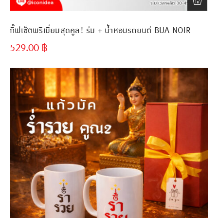
กิ๊ฟเซ็ตพรีเมี่ยมสุดคูล! ร่ม + น้ำหอมรถยนต์ BUA NOIR
529.00
฿
ขั้นต่ำ
300 ชิ้น