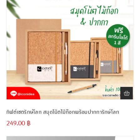
กิฟต์เซตรักษ์โลก สมุดโน้ตไม้ก๊อกพร้อมปากการักษ์โลก
249.00
฿
ขั้นต่ำ
300 ชิ้น