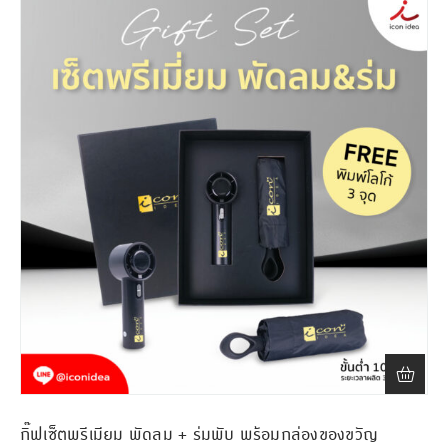
กิ๊ฟเซ็ตพรีเมียม พัดลม + ร่มพับ พร้อมกล่องของขวัญ