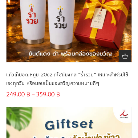
แก้วเก็บอุณหภูมิ 20oz ดีไซน์มงคล “ร่ำรวย” เหมาะสำหรับใช้
เองทุกวัน หรือมอบเป็นของขวัญความหมายดีๆ
249.00
฿
–
359.00
฿
ขั้นต่ำ
300 ชิ้น