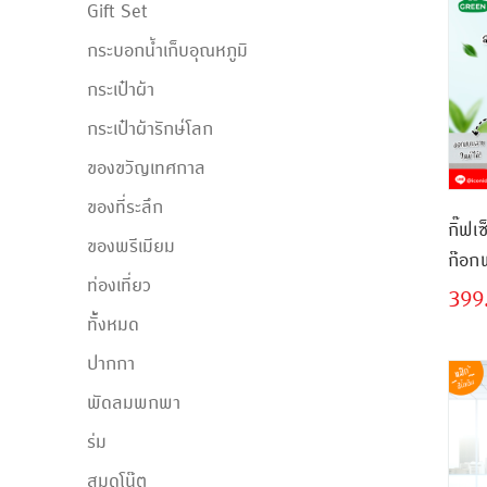
Gift Set
กระบอกน้ำเก็บอุณหภูมิ
กระเป๋าผ้า
กระเป๋าผ้ารักษ์โลก
ของขวัญเทศกาล
ของที่ระลึก
กิ๊ฟเ
ของพรีเมียม
ก๊อก
ท่องเที่ยว
399
ทั้้งหมด
ปากกา
พัดลมพกพา
ร่ม
สมุดโน๊ต