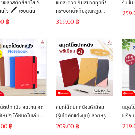
าพลาสติกสีสดใส 5
พกสะดวก จิบสบายทุกที่!
ร่มพับ
เฉดโดนใจ 🖊 เขียนลื่น
กระบอกน้ำเก็บอุณหภูมิ
259
600ml หูหิ้วในตัว พร้อมลุย
00
฿
319.00
฿
ขั้นต่ำ
ขั้นต่ำ
ทุกวัน
300 ชิ้น
300 ชิ้น
โน๊ตปกหนัง จดงาน จด
สมุดโน๊ตปกหนังพรีเมี่ยม
สมุดโน
ยใหม่ๆ ได้หมดในเล่ม
(รุ่นไดคัทแต่งมุม) สวยหรู ดู
พร้อม
ดีในทุกมุมมอง
.00
฿
209.00
฿
219