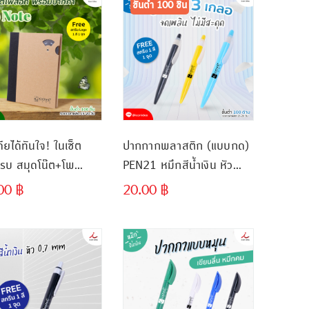
ขั้นต่ำ 100 ชิ้น
ียได้ทันใจ! ในเซ็ต
ปากกากพลาสติก (แบบกด)
ครบ สมุดโน๊ต+โพ
PEN21 หมึกสีน้ำเงิน หัว
ปากกา พร้อมเสิร์ฟ
0.7 Mm.
.00
฿
20.00
฿
ขั้นต่ำ
ขั้นต่ำ
้วท์ทุกวัน
300 ชิ้น
300 ชิ้น