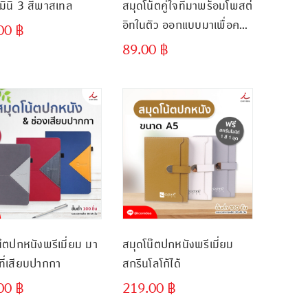
มินิ 3 สีพาสเทล
สมุดโน้ตคู่ใจที่มาพร้อมโพสต์
อิทในตัว ออกแบบมาเพื่อคน
.00
฿
ยุคใหม่ที่ต้องการความคล่อง
89.00
฿
ขั้นต่ำ
ขั้นต่ำ
ตัว
300 ชิ้น
300 ชิ้น
๊ตปกหนังพรีเมี่ยม มา
สมุดโน๊ตปกหนังพรีเมี่ยม
ที่เสียบปากกา
สกรีนโลโก้ได้
.00
฿
219.00
฿