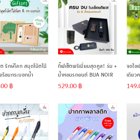
ซ็ต รักษ์โลก สมุดโน้ตไม้
กิ๊ฟเซ็ตพรีเมี่ยมสุดคูล! ร่ม +
จดไอเด
พร้อมกระบอกน้ำ
น้ำหอมรถยนต์ BUA NOIR
เดียว
ทอิท+
.00
฿
529.00
฿
149
ขั้นต่ำ
ขั้นต่ำ
ความคิ
300 ชิ้น
300 ชิ้น