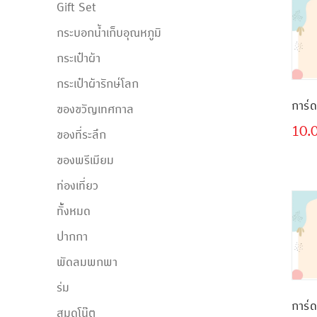
Gift Set
กระบอกน้ำเก็บอุณหภูมิ
กระเป๋าผ้า
กระเป๋าผ้ารักษ์โลก
การ์
ของขวัญเทศกาล
10.
ของที่ระลึก
ของพรีเมียม
ท่องเที่ยว
ทั้้งหมด
ปากกา
พัดลมพกพา
ร่ม
การ์ด
สมุดโน๊ต