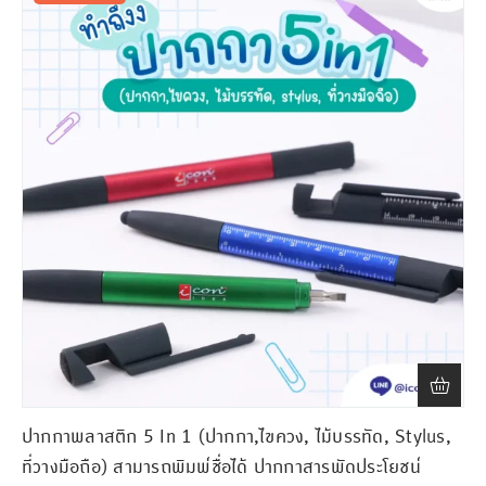
ปากกาพลาสติก 5 In 1 (ปากกา,ไขควง, ไม้บรรทัด, Stylus,
ที่วางมือถือ) สามารถพิมพ์ชื่อได้ ปากกาสารพัดประโยชน์