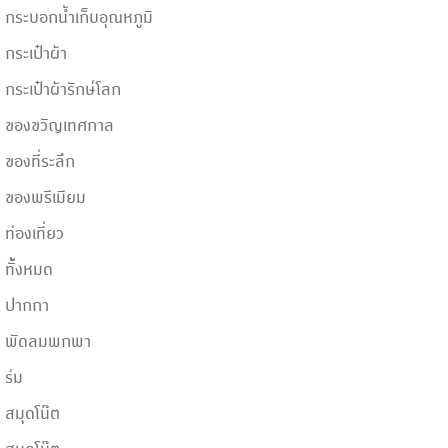
กระบอกน้ำเก็บอุณหภูมิ
กระเป๋าผ้า
กระเป๋าผ้ารักษ์โลก
ของขวัญเทศกาล
ของที่ระลึก
ของพรีเมียม
ท่องเที่ยว
ทั้้งหมด
ปากกา
พัดลมพกพา
ร่ม
สมุดโน๊ต