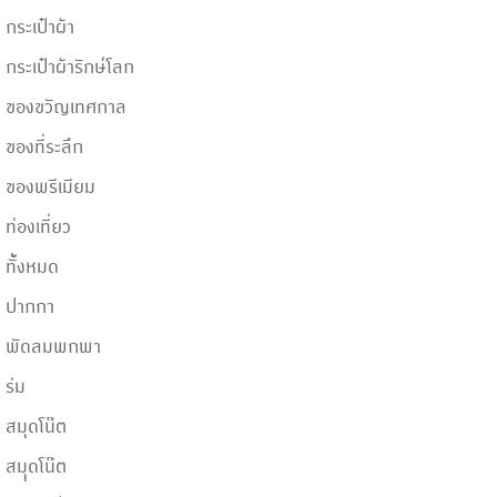
กระเป๋าผ้า
กระเป๋าผ้ารักษ์โลก
ของขวัญเทศกาล
ของที่ระลึก
ของพรีเมียม
ท่องเที่ยว
ทั้้งหมด
ปากกา
พัดลมพกพา
ร่ม
สมุดโน๊ต
สมุุดโน๊ต