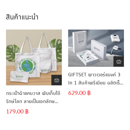
สินค้าแนะนำ
ขั้นต่ำ
ขั้นต่ำ
น
300 ชิ้น
300 ชิ้น
GIFTSET พาวเวอร์แบงค์ 3
In 1 สินค้าพรีเมียม ผลิตเร็ว
ส่งไว
629.00
฿
กระเป๋าผ้าแคนวาส พับเก็บได้
รักษ์โลก ลายเป็นเอกลักษณ์
ผลิตเร็ว ส่งไว
179.00
฿