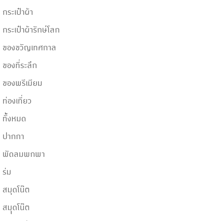
กระเป๋าผ้า
กระเป๋าผ้ารักษ์โลก
ของขวัญเทศกาล
ของที่ระลึก
ของพรีเมียม
ท่องเที่ยว
ทั้้งหมด
ปากกา
พัดลมพกพา
ร่ม
สมุดโน๊ต
สมุุดโน๊ต