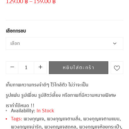
129.00
฿
–
159.00
฿
เลือกกรอบ
หยิบใส่ตะกร้า
เก็บภาพความทรงจำดีๆ ไว้ใกล้ตัว ไม่ว่าจะเป็น
รูปแฟน รูปเพื่อน รูปสัตว์เลี้ยง หรือภาพที่มีความหมายพิเศษ
เราทำได้หมด !!
Availability:
In Stock
Tags:
พวงกุญแจ
,
พวงกุญแจตามสั่ง
,
พวงกุญแจตามแบบ
,
พวงกุญแจน่ารัก
,
พวงกุญแจสุดคูล
,
พวงกุญแจห้อยกระเป๋า
,