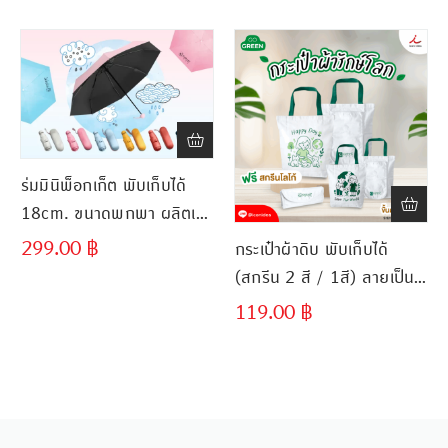
น
300 ชิ้น
300 ชิ้น
ร่มมินิพ็อกเก็ต พับเก็บได้
18cm. ขนาดพกพา ผลิตเร็ว
ส่งไว
299.00
฿
กระเป๋าผ้าดิบ พับเก็บได้
(สกรีน 2 สี / 1สี) ลายเป็น
เอกลักษณ์ผลิตเร็ว ส่งไว
119.00
฿