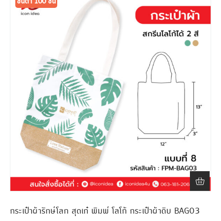
ขั้นต่ำ 100 ชิ้น
กระเป๋าผ้ารักษ์โลก สุดเก๋ พิมพ์ โลโก้ กระเป๋าผ้าดิบ BAG03