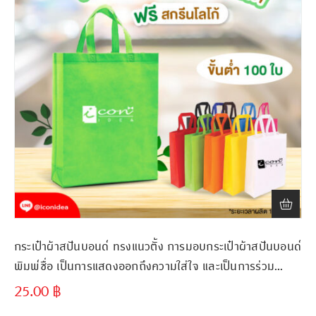
กระเป๋าผ้าสปันบอนด์ ทรงแนวตั้ง การมอบกระเป๋าผ้าสปันบอนด์
พิมพ์ชื่อ เป็นการแสดงออกถึงความใส่ใจ และเป็นการร่วม
รณรงค์ลดขยะพลาสติก
25.00
฿
ขั้นต่ำ
300 ชิ้น