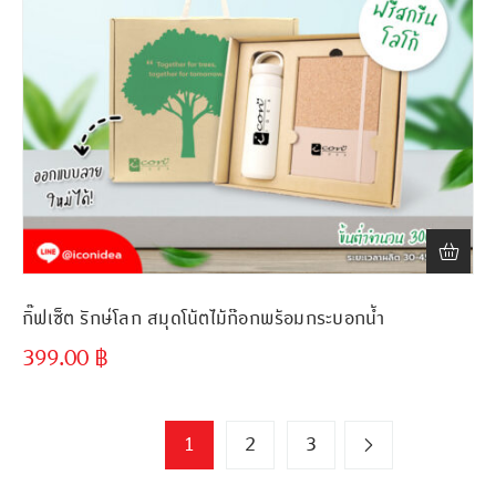
กิ๊ฟเซ็ต รักษ์โลก สมุดโน้ตไม้ก๊อกพร้อมกระบอกน้ำ
399.00
฿
1
2
3