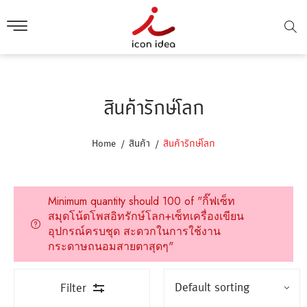
สินค้ารักษ์โลก
Home
สินค้า
สินค้ารักษ์โลก
Minimum quantity should 100 of "กิ๊ฟเซ็ท
สมุดโน้ตโพสอิทรักษ์โลก+เซ็ทเครื่องเขียน
อุปกรณ์ครบชุด สะดวกในการใช้งาน
กระดาษถนอมสายตาสุดๆ"
Filter
ขั้นต่ำ